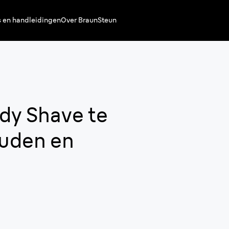
s en handleidingen
Over Braun
Steun
ody Shave
te
ouden en