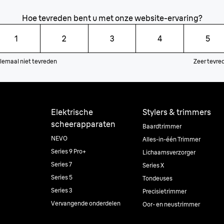
Hoe tevreden bent u met onze website-ervaring?
1
2
3
4
5
lemaal niet tevreden
Zeer tevre
Elektrische
Stylers & trimmers
scheerapparaten
Baardtrimmer
NEVO
Alles-in-één Trimmer
Series 9 Pro+
Lichaamsverzorger
Series 7
Series X
Series 5
Tondeuses
Series 3
Precisietrimmer
Vervangende onderdelen
Oor- en neustrimmer