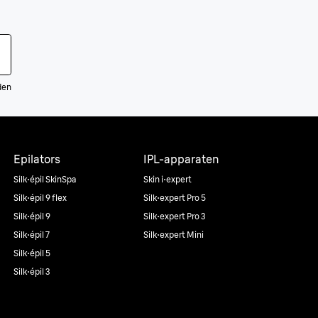
den
Epilators
IPL-apparaten
Silk·épil SkinSpa
Skin i·expert
Silk·épil 9 flex
Silk·expert Pro 5
Silk·épil 9
Silk·expert Pro 3
Silk·épil 7
Silk·expert Mini
Silk·épil 5
Silk·épil 3