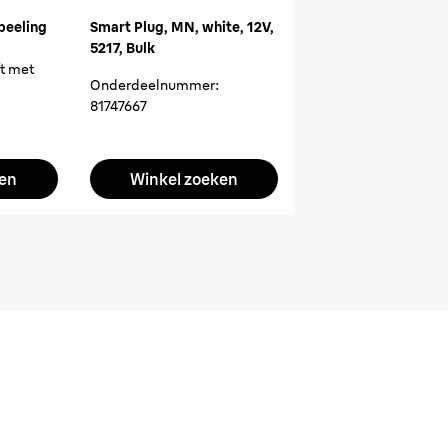
peeling
Smart Plug, MN, white, 12V,
5217, Bulk
ft met
Onderdeelnummer
:
81747667
ken
Winkel zoeken