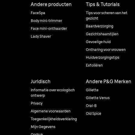
Andere producten
Tips & Tutorials
FaceSpa
Tips voor scheren van het
gezicht
Body mini-trimmer
Baardverzorging
Face mini-onthaarder
Gezichtshaarstijlen
Lady Shaver
Gevoelige huid
Ontharing voor vrouwen
Huidverzorgingstips
Exfoliëren
Juridisch
Andere P&G Merken
Informatie over ecologisch
Gillette
ontwerp
Gillette Venus
Privacy
Oral-B
Algemene voorwaarden
Old Spice
Toegankelijkheidsverklaring
Mijn Gegevens
Opdruk