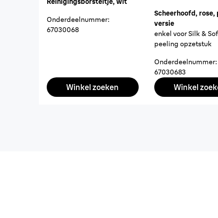
Reinigingsborsteltje, wit
Scheerhoofd, rose, 
Onderdeelnummer
:
versie
67030068
enkel voor Silk & So
peeling opzetstuk
Onderdeelnummer
:
67030683
Winkel zoeken
Winkel zoe