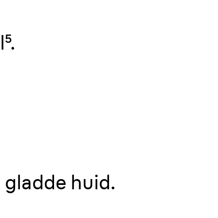
⁵.
 gladde huid.