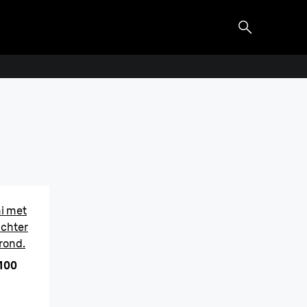
xpert Mini
 vrijheid van 1 jaar lang een gladde
 ontharing met het alternatief voor laser
ni met
achter
rond.
1100