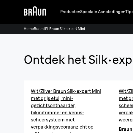
Producten
Speciale Aanbiedingen
Tip
Home
Braun IPL
Braun Silk·expert Mini
Ontdek het Silk·exp
Wit/Zilver Braun Silk·expert Mini
Wit/Zi
met grijs etui, mini-
met gr
gezichtsonthaarder,
schee
bikinitrimmer en Venus-
verpa
scheersysteem met
weerga
verpakkingsvooraanzicht op
Braun 