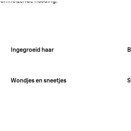
Ingegroeid haar
B
Wondjes en sneetjes
S