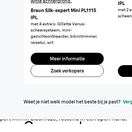
witte achtergrond.
IPL
met 2 e
Braun Silk·expert Mini PL1115
scheers
IPL
met 4 extra’s: Gillette Venus-
scheersysteem, mini-
gezichtsonthaarder, bikinitrimmer,
reisetui, wit
Meer informatie
Zoek verkopers
Weet je niet welk model het beste bij je past?
Verg
Compact, maar