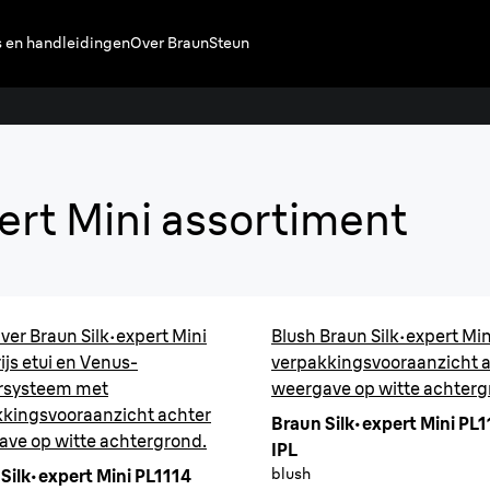
s en handleidingen
Over Braun
Steun
Silk·e
ert Mini assortiment
Geniet van de
huid.¹
Vergeet frequente
thuis.
lver Braun Silk·expert Mini
Blush Braun Silk·expert Mi
ijs etui en Venus-
verpakkingsvooraanzicht 
rsysteem met
weergave op witte achterg
Koop
kkingsvooraanzicht achter
Braun Silk·expert Mini PL
ve op witte achtergrond.
IPL
blush
Silk·expert Mini PL1114