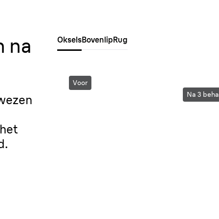
n na
Oksels
Bovenlip
Rug
Voor
Na 3 beha
ewezen
 het
d.