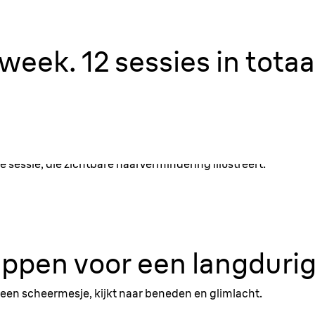
gen huis.
ichaam
³
in
per week
week. 12 sessies in totaal
ppen voor een langdurig