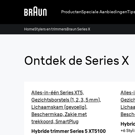
Producten
Speciale Aanbiedingen
Tip
Home
Stylers en trimmers
Braun Series X
Ontdek de Series X
Alles-in-één Series XT5,
Alles-
Gezichtsborstels (1, 2, 3, 5 mm),
Gezich
Lichaamskam (gevoelig),
Licha
Beschermkap, Zakje met
Besch
trekkoord, SmartPlug
Hybrid
+6 Styl
Hybride trimmer Series 5 XT5100