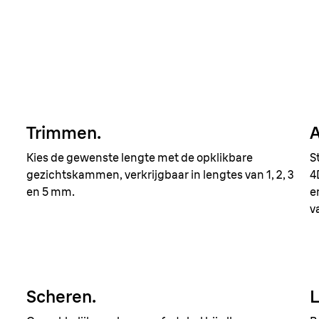
Trimmen.
A
Kies de gewenste lengte met de opklikbare
S
gezichtskammen, verkrijgbaar in lengtes van 1, 2, 3
4
en 5 mm.
e
v
Scheren.
L