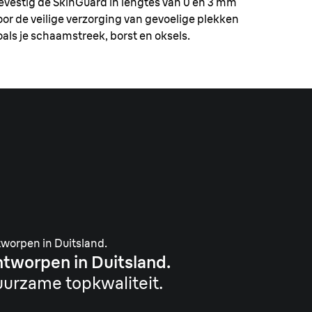
evestig de SkinGuard in lengtes van 0 en 3 mm
oor de veilige verzorging van gevoelige plekken
oals je schaamstreek, borst en oksels.
worpen in Duitsland.
tworpen in Duitsland.
urzame topkwaliteit.