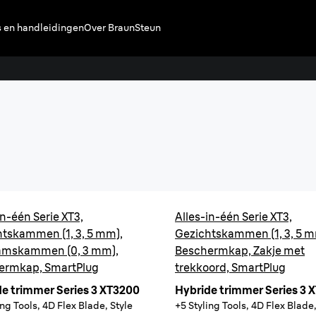
s en handleidingen
Over Braun
Steun
Series
One tool.
Trim, style, 
Koop
in-één Serie XT3,
Alles-in-één Serie XT3,
tskammen (1, 3, 5 mm),
Gezichtskammen (1, 3, 5 m
amskammen (0, 3 mm),
Beschermkap, Zakje met
ermkap, SmartPlug
trekkoord, SmartPlug
e trimmer Series 3 XT3200
Hybride trimmer Series 3 
ing Tools, 4D Flex Blade, Style
+5 Styling Tools, 4D Flex Blade,