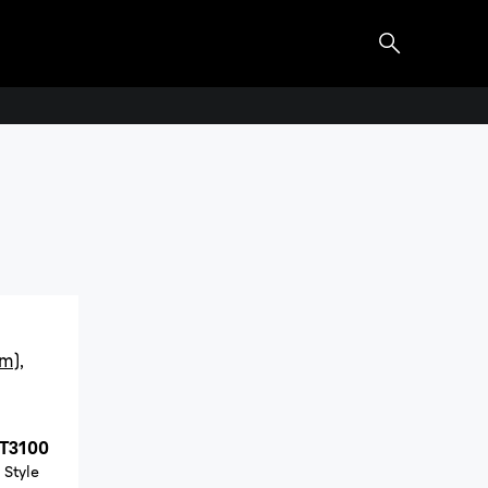
 X
scheer. Gezicht en lichaam.
m),
XT3100
 Style