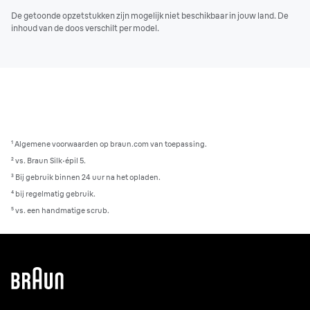
De getoonde opzetstukken zijn mogelijk niet beschikbaar in jouw land. De
inhoud van de doos verschilt per model.
¹ Algemene voorwaarden op braun.com van toepassing.
² vs. Braun Silk·épil 5.
³ Bij gebruik binnen 24 uur na het opladen.
⁴ bij regelmatig gebruik.
⁵ vs. een handmatige scrub.