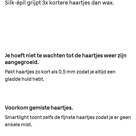
Silk·épil grijpt 3x kortere haartjes dan wax.
Braun Silk·épil 7
0,5 mm
Wax
1,5 mm
Je hoeft niet te wachten tot de haartjes weer zijn
aangegroeid.
Pakt haartjes zo kort als 0,5 mm zodat je altijd een
gladde huid hebt.
Voorkom gemiste haartjes.
Smartlight toont zelfs de fijnste haartjes zodat je er geen
enkele mist.