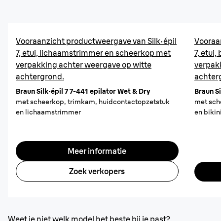
Vooraanzicht productweergave van Silk·épil
Vooraa
7, etui, lichaamstrimmer en scheerkop met
7, etui
verpakking achter weergave op witte
verpak
achtergrond.
achter
Braun Silk·épil 7 7-441 epilator Wet & Dry
Braun Si
met scheerkop, trimkam, huidcontactopzetstuk
met sch
en lichaamstrimmer
en biki
Meer informatie
Zoek verkopers
Weet je niet welk model het beste bij je past?