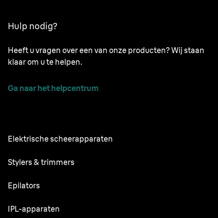
Hulp nodig?
Heeft u vragen over een van onze producten? Wij staan
klaar om u te helpen.
Ga naar het helpcentrum
Elektrische scheerapparaten
NEVO
Stylers & trimmers
Series 9 Pro+
Baardtrimmer
Epilators
Series 7
Alles-in-één Trimmer
Silk·épil SkinSpa
IPL-apparaten
Series 5
Lichaamsverzorger