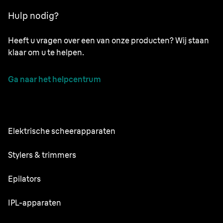
Hulp nodig?
Heeft u vragen over een van onze producten? Wij staan
klaar om u te helpen.
Ga naar het helpcentrum
Elektrische scheerapparaten
NEVO
Stylers & trimmers
Series 9 Pro+
Baardtrimmer
Epilators
Series 7
Alles-in-één Trimmer
Silk·épil SkinSpa
IPL-apparaten
Series 5
Lichaamsverzorger
Silk·épil 9 flex
Series 3