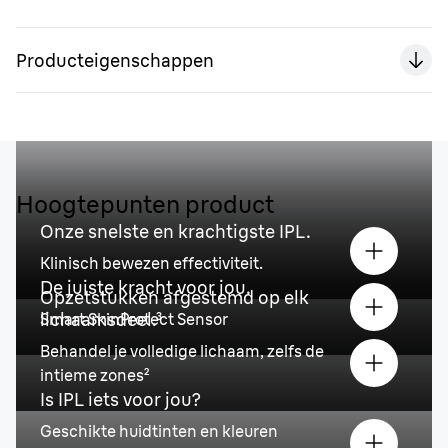
Producteigenschappen
Hoogtepunten product
Onze snelste en krachtigste IPL.
Klinisch bewezen effectiviteit.
De juiste kracht voor jou.
Opzetstukken afgestemd op elk
lichaamsdeel.³
Smart SkinProtect Sensor
Behandel je volledige lichaam, zelfs de
intieme zones²
Is IPL iets voor jou?
Geschikte huidtinten en kleuren