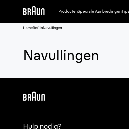
Producten
Speciale Aanbiedingen
Tip
Home
Refills
Navullingen
Navullingen
Hulp nodig?