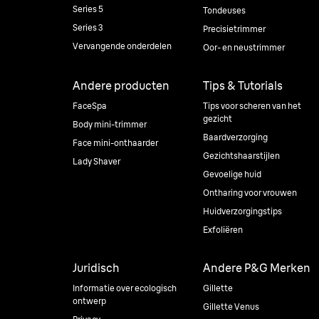
Series 5
Tondeuses
Series 3
Precisietrimmer
Vervangende onderdelen
Oor- en neustrimmer
Andere producten
Tips & Tutorials
FaceSpa
Tips voor scheren van het
gezicht
Body mini-trimmer
Baardverzorging
Face mini-onthaarder
Gezichtshaarstijlen
Lady Shaver
Gevoelige huid
Ontharing voor vrouwen
Huidverzorgingstips
Exfoliëren
Juridisch
Andere P&G Merken
Informatie over ecologisch
Gillette
ontwerp
Gillette Venus