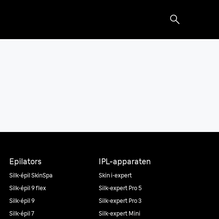
Epilators
IPL-apparaten
Silk·épil SkinSpa
Skin i·expert
Silk·épil 9 flex
Silk·expert Pro 5
Silk·épil 9
Silk·expert Pro 3
Silk·épil 7
Silk·expert Mini