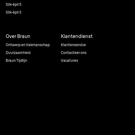
Silk·épil 5
Silk·épil 3
Over Braun
Klantendienst
Ontwerp en Vakmanschap
Klantenservice
Duurzaamheid
Contacteer ons
Braun Tijdlijn
Vacatures