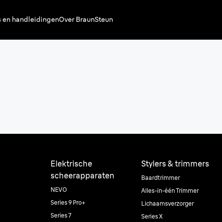
s en handleidingen
Over Braun
Steun
Elektrische
Stylers & trimmers
scheerapparaten
Baardtrimmer
NEVO
Alles-in-één Trimmer
Series 9 Pro+
Lichaamsverzorger
Series 7
Series X