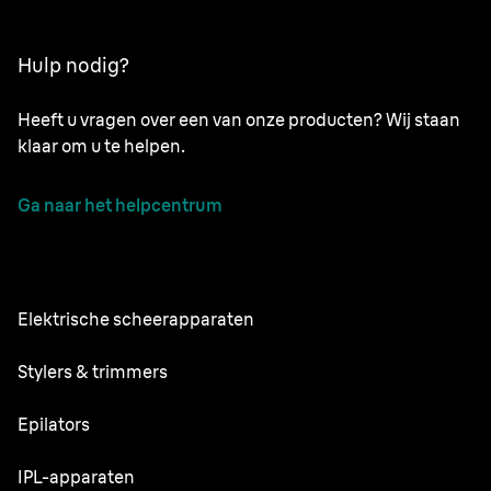
Hulp nodig?
Heeft u vragen over een van onze producten? Wij staan
klaar om u te helpen.
Ga naar het helpcentrum
Elektrische scheerapparaten
NEVO
Stylers & trimmers
Series 9 Pro+
Baardtrimmer
Epilators
Series 7
Alles-in-één Trimmer
Silk·épil SkinSpa
IPL-apparaten
Series 5