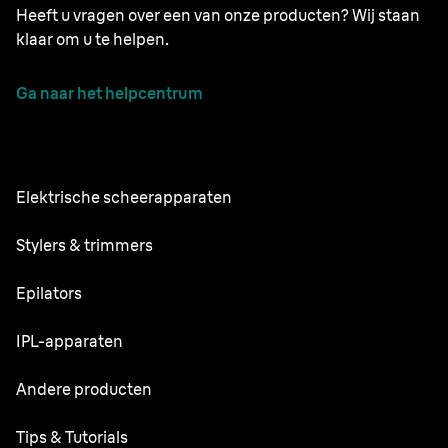
Heeft u vragen over een van onze producten? Wij staan
klaar om u te helpen.
Ga naar het helpcentrum
Elektrische scheerapparaten
NEVO
Stylers & trimmers
Series 9 Pro+
Baardtrimmer
Epilators
Series 7
Alles-in-één Trimmer
Silk·épil SkinSpa
IPL-apparaten
Series 5
Lichaamsverzorger
Silk·épil 9 flex
Series 3
Skin i·expert
Andere producten
Series X
Silk·épil 9
Vervangende onderdelen
Silk·expert Pro 5
Tondeuses
FaceSpa
Tips & Tutorials
Silk·épil 7