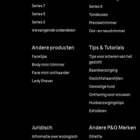
Series 7
Series X
Series 5
Tondeuses
Series 3
Precisietrimmer
Vervangende onderdelen
Oor- en neustrimmer
Andere producten
Tips & Tutorials
FaceSpa
Tips voor scheren van het
gezicht
Body mini-trimmer
Baardverzorging
Face mini-onthaarder
Gezichtshaarstijlen
Lady Shaver
Gevoelige huid
Ontharing voor vrouwen
Huidverzorgingstips
Exfoliëren
Juridisch
Andere P&G Merken
Informatie over ecologisch
Gillette