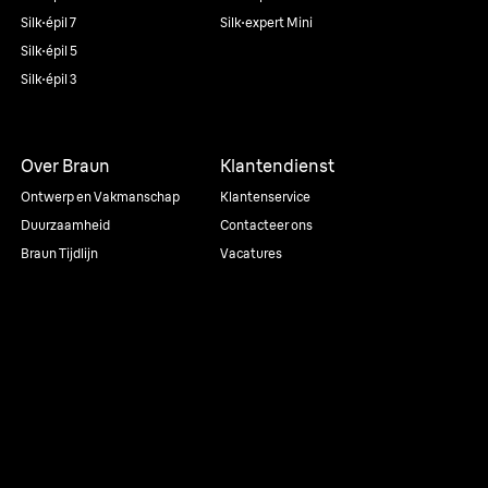
Silk·épil 7
Silk·expert Mini
Silk·épil 5
Silk·épil 3
Over Braun
Klantendienst
Ontwerp en Vakmanschap
Klantenservice
Duurzaamheid
Contacteer ons
Braun Tijdlijn
Vacatures