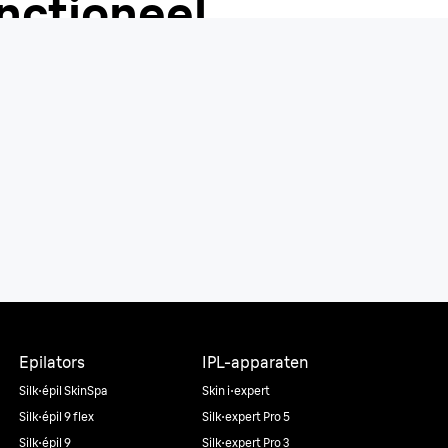
nctioneel
t met EasyClick
Epilators
IPL-apparaten
Silk·épil SkinSpa
Skin i·expert
Silk·épil 9 flex
Silk·expert Pro 5
Silk·épil 9
Silk·expert Pro 3