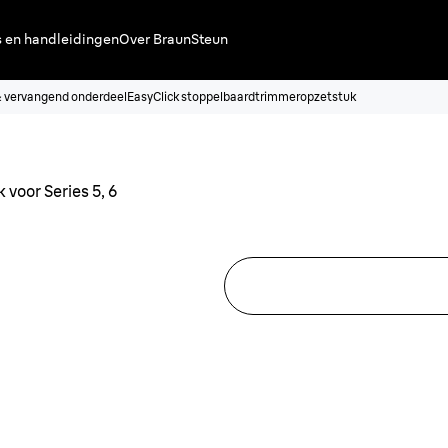
s en handleidingen
Over Braun
Steun
& vervangend onderdeel
EasyClick stoppelbaardtrimmeropzetstuk