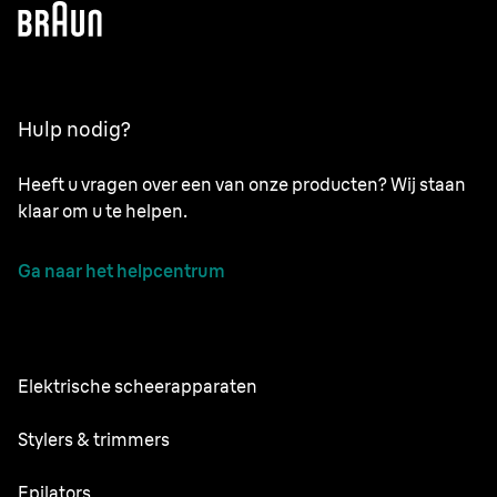
Hulp nodig?
Heeft u vragen over een van onze producten? Wij staan
klaar om u te helpen.
Ga naar het helpcentrum
Elektrische scheerapparaten
NEVO
Stylers & trimmers
Series 9 Pro+
Baardtrimmer
Epilators