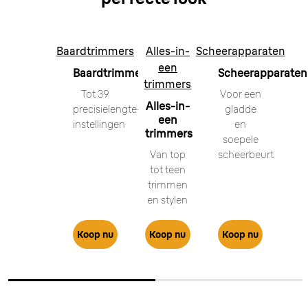
Baardtrimmers
Alles-in-
Scheerapparaten
een
Baardtrimmers
Scheerapparaten
trimmers
Tot 39
Voor een
Alles-in-
precisielengte-
gladde
een
instellingen
en
trimmers
soepele
Van top
scheerbeurt
tot teen
trimmen
en stylen
Koop nu
Koop nu
Koop nu