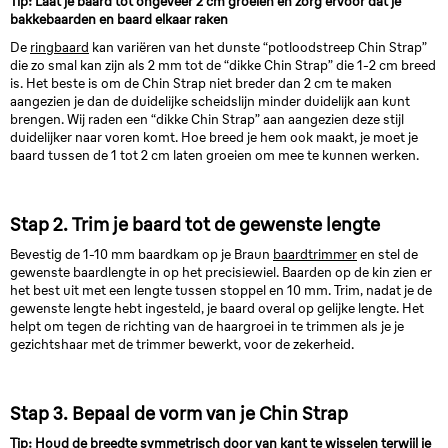
Tip: Laat je baard tot ongeveer 2 cm groeien en zorg ervoor dat je
bakkebaarden en baard elkaar raken
De
ringbaard
kan variëren van het dunste “potloodstreep Chin Strap”
die zo smal kan zijn als 2 mm tot de “dikke Chin Strap” die 1-2 cm breed
is. Het beste is om de Chin Strap niet breder dan 2 cm te maken
aangezien je dan de duidelijke scheidslijn minder duidelijk aan kunt
brengen. Wij raden een “dikke Chin Strap” aan aangezien deze stijl
duidelijker naar voren komt. Hoe breed je hem ook maakt, je moet je
baard tussen de 1 tot 2 cm laten groeien om mee te kunnen werken.
Stap 2. Trim je baard tot de gewenste lengte
Bevestig de 1-10 mm baardkam op je Braun
baardtrimmer
en stel de
gewenste baardlengte in op het precisiewiel. Baarden op de kin zien er
het best uit met een lengte tussen stoppel en 10 mm. Trim, nadat je de
gewenste lengte hebt ingesteld, je baard overal op gelijke lengte. Het
helpt om tegen de richting van de haargroei in te trimmen als je je
gezichtshaar met de trimmer bewerkt, voor de zekerheid.
Stap 3. Bepaal de vorm van je Chin Strap
Tip: Houd de breedte symmetrisch door van kant te wisselen terwijl je