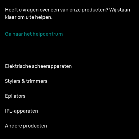
Heeft u vragen over een van onze producten? Wij staan
klaar om u te helpen.
Ga naar het helpcentrum
Elektrische scheerapparaten
NEVO
Stylers & trimmers
Series 9 Pro+
Baardtrimmer
Epilators
Series 7
Alles-in-één Trimmer
Silk·épil SkinSpa
IPL-apparaten
Series 5
Lichaamsverzorger
Silk·épil 9 flex
Series 3
Skin i·expert
Andere producten
Series X
Silk·épil 9
Vervangende onderdelen
Silk·expert Pro 5
Tondeuses