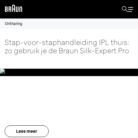
Ontharing
Stap-voor-staphandleiding IPL thuis:
zo gebruik je de Braun Silk-Expert Pro
Braun Silk-expert Pro IPL
Blijvende zichtbare ontharing. Past zich voortdurend en
automatisch aan je huid en haar aan.
Lees meer