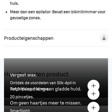
huis.
Meer dan een epilator:
Bevat een bikinitrimmer voor
gevoelige zones.
Producteigenschappen
Hoogtepunten product
Vergeet wax.
Ontdek de voordelen van Silk·épil in
Tot 1 maand lang een gladde huid.
vergelijking met wax.
20 pincetjes.
Om geen haartjes meer te missen.
Smartlight.